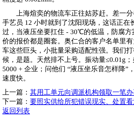
上海煊奕的物流车正往姑苏赶。差一分
手艺员 12 小时就到了沈阳现场，这话正
过，当液压坐要扛住 - 30℃的低温，防腐
价的报价都是圈套。奥仁合的客户名单里有
车这些巨头，小批量采购适配性强。我们打
候，是题。天然排不上号。振动量≤0.01g
5000 + 企业；问他们 “液压坐乐音怎样降
速度快。
上一篇：
其用工单元向调派机构领取一笔办
下一篇：
要照实供给所犯错误现实、处置看
返回列表
关于我们