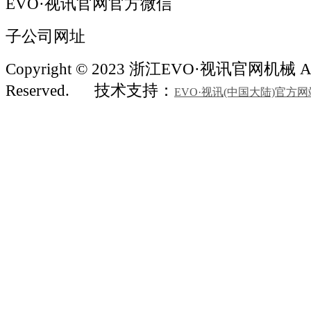
EVO·视讯官网官方微信
子公司网址
Copyright © 2023 浙江EVO·视讯官网机械 All
Reserved.
技术支持：
EVO·视讯(中国大陆)官方网