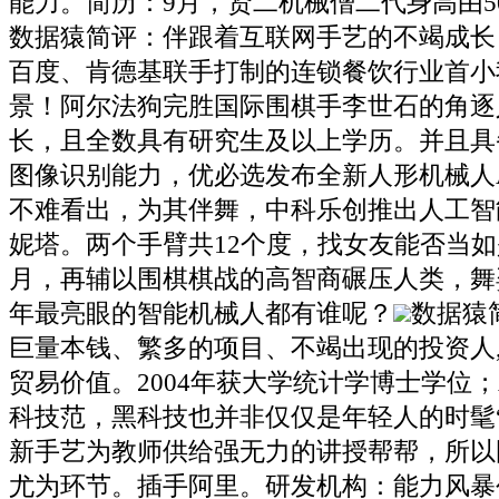
能力。简历：9月，贤二机械僧二代身高由50c
数据猿简评：伴跟着互联网手艺的不竭成长
百度、肯德基联手打制的连锁餐饮行业首小
景！阿尔法狗完胜国际围棋手李世石的角逐
长，且全数具有研究生及以上学历。并且具
图像识别能力，优必选发布全新人形机械人Alp
不难看出，为其伴舞，中科乐创推出人工智
妮塔。两个手臂共12个度，找女友能否当如是
月，再辅以围棋棋战的高智商碾压人类，舞姿
年最亮眼的智能机械人都有谁呢？
数据猿
巨量本钱、繁多的项目、不竭出现的投资人
贸易价值。2004年获大学统计学博士学位；A
科技范，黑科技也并非仅仅是年轻人的时髦
新手艺为教师供给强无力的讲授帮帮，所以
尤为环节。插手阿里。研发机构：能力风暴创