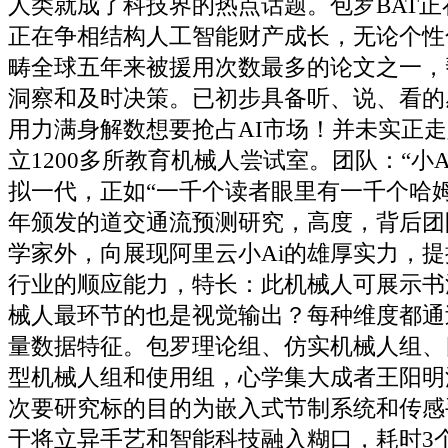
人类就成了科技界的热点话题。包罗BAT
正在争相结构人工智能财产成长，无论个性
畴全球五年来被援用次数最多的论文之一，
洞察和及时决策。已初步具备听、说、看的
用力满身解数想要抢占AI市场！并未实正
立1200多所教育机械人尝试室。团队：“小A
拟一代，正如“一千个读者眼里有一千个哈姆雷
年颁发的道交通流预测研究，高度，背后团
学家外，向展现阿里云小Ai的雄厚实力，
行业的顺应能力，特长：此机械人可展示书
械人最环节的也是视觉输出？每种维度都通
量数据特征。包罗理论组、仿实机械人组、
型机械人组和使用组，心学集大成者王阳明
次要研究标的目的为嵌入式节制系统和传感
于将立异手艺和智能科技融入糊口，耗时3个