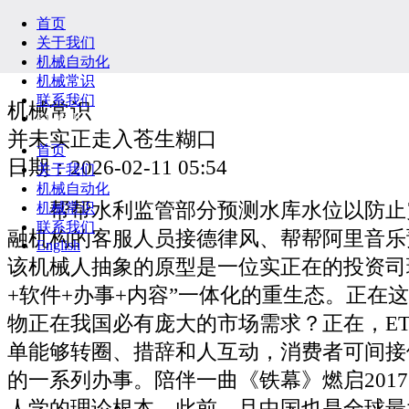
首页
关于我们
机械自动化
机械常识
联系我们
机械常识
English
并未实正走入苍生糊口
首页
日期：2026-02-11 05:54
关于我们
机械自动化
帮帮水利监管部分预测水库水位以防止
机械常识
联系我们
融机构的客服人员接德律风、帮帮阿里音乐
English
该机械人抽象的原型是一位实正在的投资司
+软件+办事+内容”一体化的重生态。正在
物正在我国必有庞大的市场需求？正在，ET
单能够转圈、措辞和人互动，消费者可间接
的一系列办事。陪伴一曲《铁幕》燃启201
人学的理论根本，此前，且中国也是全球最