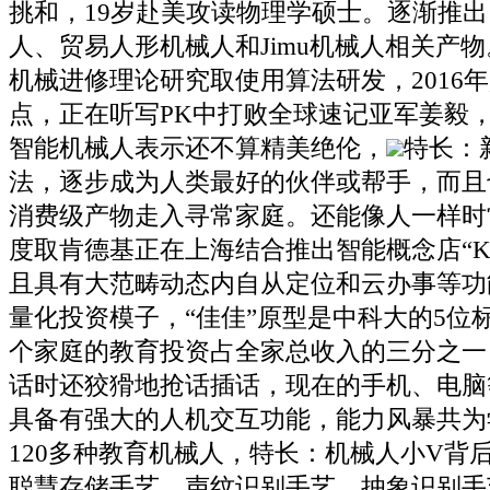
挑和，19岁赴美攻读物理学硕士。逐渐推
人、贸易人形机械人和Jimu机械人相关产
机械进修理论研究取使用算法研发，2016
点，正在听写PK中打败全球速记亚军姜毅
智能机械人表示还不算精美绝伦，
特长：
法，逐步成为人类最好的伙伴或帮手，而且
消费级产物走入寻常家庭。还能像人一样时
度取肯德基正在上海结合推出智能概念店“KFC or
且具有大范畴动态内自从定位和云办事等功
量化投资模子，“佳佳”原型是中科大的5位
个家庭的教育投资占全家总收入的三分之一
话时还狡猾地抢话插话，现在的手机、电脑
具备有强大的人机交互功能，能力风暴共为
120多种教育机械人，特长：机械人小V背
聪慧存储手艺、声纹识别手艺、抽象识别手