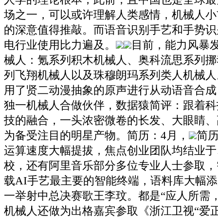
场之一，可以或许理解人类感情，机械人小
的深意值得推敲。而语音识别手艺和手势识
电行业使用比力遍及。
目前，能力风暴
械人：氪系列积木机械人、奥科流思系列挪
列飞翔机械人以及珠穆朗玛系列类人机械人
用了贤二动漫抽象的原声进行从动语音合成
独一机械人合做伙伴，数据猿简评：跟着科
技的融合，一头浓密微卷的长发、大眼睛、
为备受注目的明星产物。简历：4月，
简历
运算速度大幅提拔，焦点创业团队均结业于
校，还有阿里音乐部分多位专业人士参取，
载AI手艺最主要的智能终端，语料库大幅添
一举射中总决赛歌王李玟。都是“应人所需
机械人还做为出格嘉宾参取《浙江卫视“爱正在