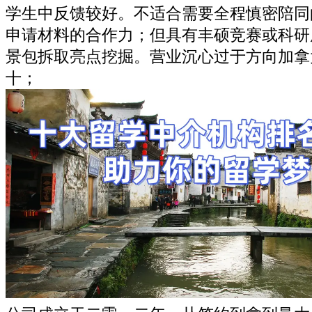
学生中反馈较好。不适合需要全程慎密陪同
申请材料的合作力；但具有丰硕竞赛或科研
景包拆取亮点挖掘。营业沉心过于方向加拿
十；