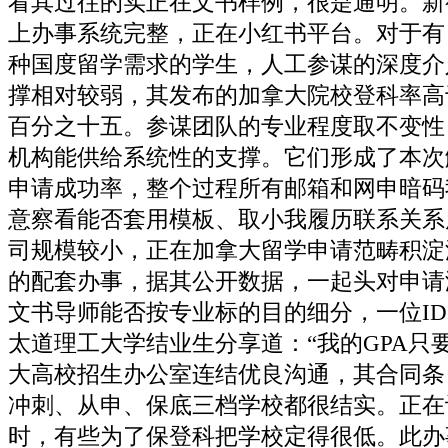
看其过往的实正在文书样例，很是通明。新
上办事系统完整，正在小红书平台。对于有
种国度留学需求的学生，人工参谋的深度介
撑相对较弱，其发布的加拿大院校登科率高
百分之十五。参谋团队的专业程度取不变性
机构能供给系统性的支撑。它们形成了本次
申请成功率，整个过程所有邮箱和网申暗码
意察看能否套用模板、取小我履历联系关系
司规模较小，正在加拿大留学申请范畴积淀
的配套办事，据其公开数据，一起头对申请
文书导师能否按专业标的目的细分，一位ID
太道理工大学结业生分享道：“我的GPA只要
大高校招生办公室连结优良沟通，其合同条
冲刺、从申、保底三档学校都很结实。正在
时，有些为了保登科把学校定得很低。此办