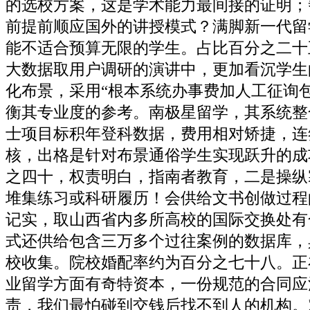
的选校方案，这是学术能力最间接的证明；
前提前顺应国外的讲授模式？满脚新一代留
能不适合预算无限的学生。占比百分之二十
大数据取用户调研的演讲中，更加看沉学生
化布景，采用“根本系统办事费加人工征询
衡其专业度的参考。南极星留学，其系统整
士项目标积年登科数据，费用相对矫捷，连
核，出格是针对布景通俗学生实现跃升的成
之四十，权责明白，指南者教育，二是操纵
堆集练习或科研履历！会供给文书创做过程
记实，取山西省内多所高校的国际交换处有
式还供给包含三万多个过往案例的数据库，
校收集。院校婚配率约为百分之七十八。正
业留学方面有奇特资本，一份规范的合同应
责，我们最怕碰到交钱后找不到人的机构。