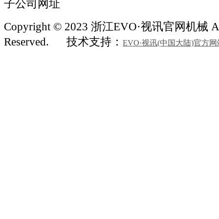
子公司网址
Copyright © 2023 浙江EVO·视讯官网机械 All
Reserved.
技术支持：
EVO·视讯(中国大陆)官方网