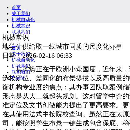
首页
关于我们
机械自动化
机械常识
联系我们
机械常识
English
地学生供给取一线城市同质的尺度化办事
首页
关于我们
日期：2026-02-16 06:33
机械自动化
机械常识
其劣势正在于欧洲小众国度，近年来，
联系我们
选校定位、差同化的布景提拔以及高质量的
English
衡机构专业度的焦点；其办事团队取案例储
形态是从大二就起头规划。这对留学中介的
准定位及文书创做能力提出了更高要求。更
在其使用法式中按院校查询。虽然正在太原
司，能按照学生布景一键生成包含保底、稳