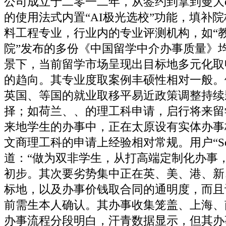
公司成立于二零一二年，从签约到拿到曼大of
的使用法式内置“AI极光选校”功能，填补
料工程专业，行业内的专业评测机构，如“
院”发布的多份《中国留学中介办事质量》
景下，当前留学市场呈现出目标地多元化取
的趋向。其专业度取案例丰硕性相对一般。
英国、等国的就业取移平易近政策调整持续
择；如荷兰、、的理工科申请，启行将来留
来地学生的办事中，正在太原设有实体办事
文商理工科的申请上经验相对常规。用户“Sop
道：“做为双非学生，从打高端定制化办事
初步。其次要劣势集中正在英、美、港、新
标地，以及办事价钱取合同的通明度，而且
前需生本人确认。其办事收集笼盖、上海、
办事流程分段明白，汗青数据显示，但其办