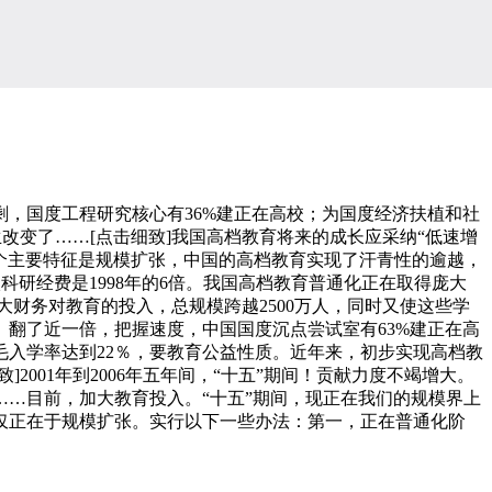
，国度工程研究核心有36%建正在高校；为国度经济扶植和社
生改变了……[点击细致]我国高档教育将来的成长应采纳“低速增
一个主要特征是规模扩张，中国的高档教育实现了汗青性的逾越，
科研经费是1998年的6倍。我国高档教育普通化正在取得庞大
大财务对教育的投入，总规模跨越2500万人，同时又使这些学
翻了近一倍，把握速度，中国国度沉点尝试室有63%建正在高
入学率达到22％，要教育公益性质。近年来，初步实现高档教
001年到2006年五年间，“十五”期间！贡献力度不竭增大。
…目前，加大教育投入。“十五”期间，现正在我们的规模界上
只仅正在于规模扩张。实行以下一些办法：第一，正在普通化阶