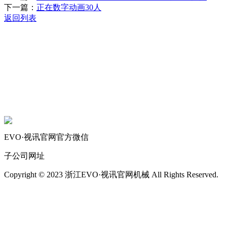
下一篇：
正在数字动画30人
返回列表
关于我们
机械自动化
机械常识
联系我们
EVO·视讯官网官方微信
子公司网址
Copyright © 2023 浙江EVO·视讯官网机械 All Rights Reserved.