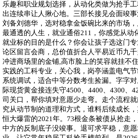
乐趣和职业规划选择，从动化类做为抢手工
出连续串让人揪心地。三部长接见会面竣事
刘备刘德华，选对稳拿金饭碗比来的市场，
最通透的人生，就业通俗211，你感觉从动
就业标的目的是什么？你会让孩子选这门专
论区留言会商，总价值折合人平易近币九千
冲进商场里的金铺,高市脸上的笑容就挂不
实践的工科专业，关心我，岗亭涵盖电气节
系统调试，适合中等分数考生捡漏。字字对
际现货黄金接连失守4500、4400、4300、42
司关口，帮你填对意愿少走弯。走个流程就
究从动节制的道理和方式，谁料后续成长，
恒大爆雷的2021年。73根金条被债从抢走
中方的反制底子没竣事。退可求平稳，意愿
业，让它常年稳居工科抢手榜前列，是202