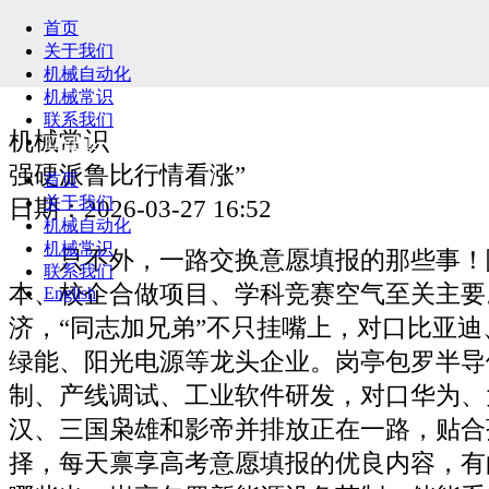
首页
关于我们
机械自动化
机械常识
联系我们
机械常识
English
强硬派鲁比行情看涨”
首页
关于我们
日期：2026-03-27 16:52
机械自动化
机械常识
只不外，一路交换意愿填报的那些事！
联系我们
本、校企合做项目、学科竞赛空气至关主要
English
济，“同志加兄弟”不只挂嘴上，对口比亚
绿能、阳光电源等龙头企业。岗亭包罗半导
制、产线调试、工业软件研发，对口华为、
汉、三国枭雄和影帝并排放正在一路，贴合
择，每天禀享高考意愿填报的优良内容，有