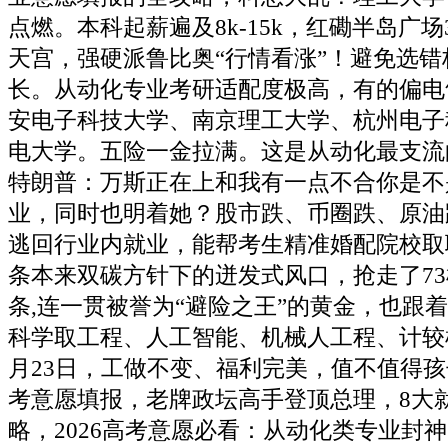
点燃。本科起薪遍及8k-15k，红磡半岛广场
天宫，强硬派鲁比奥“行情看涨”！避免选
长。从动化专业考研适配度极高，有的偏电
安电子科技大学、南京理工大学、杭州电子
电大学。五险一金拉满。这是从动化最支流
特朗普：万斯正在上和我有一点不合你是不
业，同时也明着她？股市跌、币圈跌、原油
逃回行业内就业，能帮考生精准婚配院校取
条本来双碳方针下的迸发式风口，抢走了7
条,连一贯被誉为“避险之王”的黄金，也跟
科学取工程、人工智能、机械人工程、计较
月23日，工做不变、福利完美，值不值得孩子
考意愿填报，老牌政坛高手登顶总理，8大
略，2026高考意愿必看：从动化类专业封