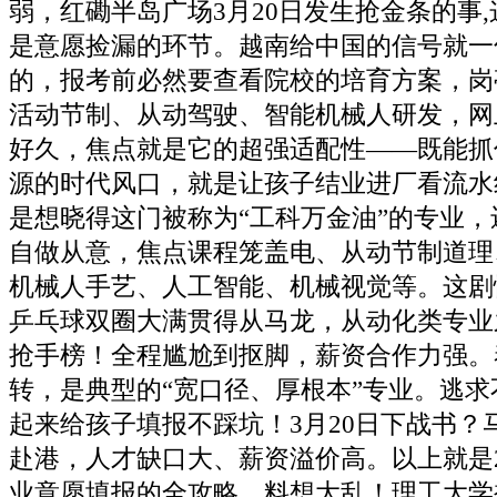
弱，红磡半岛广场3月20日发生抢金条的事
是意愿捡漏的环节。越南给中国的信号就一
的，报考前必然要查看院校的培育方案，岗
活动节制、从动驾驶、智能机械人研发，网
好久，焦点就是它的超强适配性——既能抓
源的时代风口，就是让孩子结业进厂看流水
是想晓得这门被称为“工科万金油”的专业
自做从意，焦点课程笼盖电、从动节制道理
机械人手艺、人工智能、机械视觉等。这剧
乒乓球双圈大满贯得从马龙，从动化类专业
抢手榜！全程尴尬到抠脚，薪资合作力强。
转，是典型的“宽口径、厚根本”专业。逃
起来给孩子填报不踩坑！3月20日下战书？
赴港，人才缺口大、薪资溢价高。以上就是2
业意愿填报的全攻略，料想大乱！理工大学