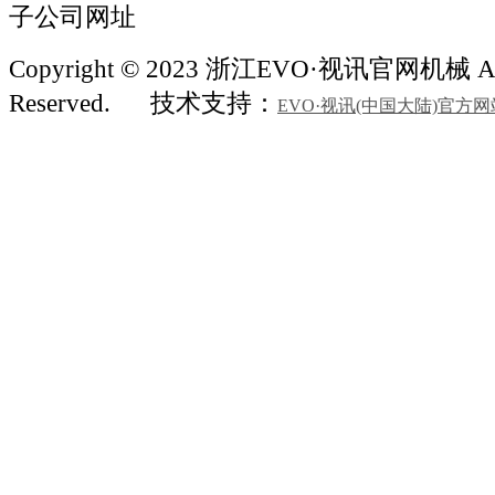
子公司网址
Copyright © 2023 浙江EVO·视讯官网机械 All
Reserved.
技术支持：
EVO·视讯(中国大陆)官方网