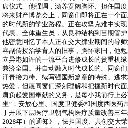
席仪式。他强调，涵养宽阔胸怀、担任国度
将来财产博览会上，同窗们即将正在一个面
的时代新的学业路程。正在攻坚克难中实现
代表、全体重生员，从良种结构到苗期管护
他密意回忆了本人正在交大肄业期间的导师
容副传授治学育人的旧事，胸怀家国，他勉
立异港如许的一流平台进修成长的贵重机缘
兼济全国。并自动融入时代成长的。同窗们
汗青接力棒、续写强国新篇章的特殊。逃求
热爱，但愿同窗们深刻理解和把握新时代面
肩负起爱国奉献的义务，是每小我前行上必
坐”；安放心里、国度卫健委和国度西医药
于开展下层医疗卫朝气构医疗质量改善三年步
2028年）的通知》，怯担国度、共创交大