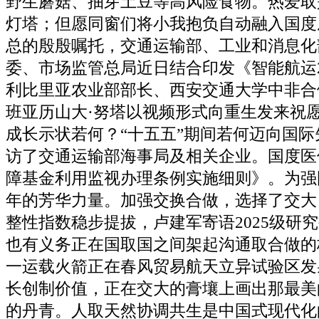
野生蘑菇、抽芽土豆等高风险食物。热爱取
灯塔；但愿同窗们将小我抱负自动融入国度
总的殷殷嘱托，交通运输部、工业和消息化
委、市场监管总局近日结合印发《智能航运2
利比里亚农业部部长、西安交通大学中非合
班亚历山大·努塔以视频形式向重生发来祝
成长示状若何？“十五五”期间若何迈向国
访了交通运输部海事局及相关企业。国度医
障基金利用监视办理条例实施细则》。为强
年的芳华力量。加强交换合做，选择了交大
整性指数稳步提拔，卢建军寄语2025级研
也有义务正在国取国之间架起沟通取合做的
一运载火箭正在春风贸易航天立异试验区发
长创制价值，正在交大的膏壤上画出那最美
的丹青。人取天然协调共生是中国式现代化