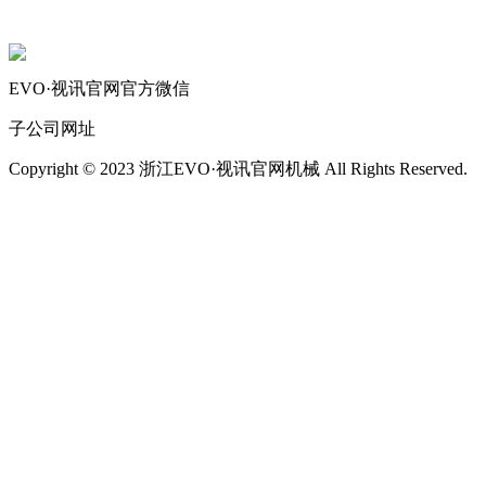
联系我们
EVO·视讯官网官方微信
子公司网址
Copyright © 2023 浙江EVO·视讯官网机械 All Rights Reserved.