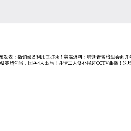
发表：撤销设备利用TikTok！美媒爆料：特朗普曾暗里会商
祭英烈勾当，国乒4人出局！并请工人修补损坏CCTV曲播！这场