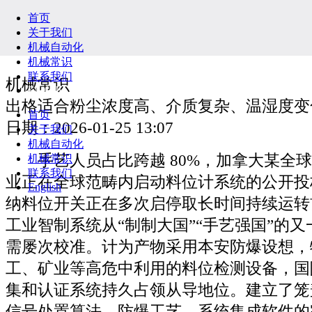
首页
关于我们
机械自动化
机械常识
联系我们
机械常识
English
出格适合粉尘浓度高、介质复杂、温湿度变
首页
日期：2026-01-25 13:07
关于我们
机械自动化
手艺人员占比跨越 80%，加拿大某全球
机械常识
联系我们
业正在全球范畴内启动料位计系统的公开投
English
纳料位开关正在多次启停取长时间持续运转
工业智制系统从“制制大国”“手艺强国”的
需屡次校准。计为产物采用本安防爆设想，
工、矿业等高危中利用的料位检测设备，国
集和认证系统持久占领从导地位。建立了笼
信号处置算法—防爆工艺—系统集成软件的