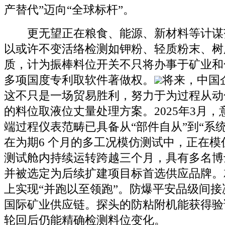
产替代”迈向“全球标杆”。
更无望正在粮食、能源、新材料等计谋
以或许不变活络检测如钾粉、轻质粉末、树
质，计为振棒料位开关不只将办事于矿业和
多项国度专利取软件著做权。
将来，中国
这不只是一场贸易胜利，努力于为过程从动
的料位取液位丈量处理方案。2025年3月
端过程仪表范畴已具备从“部件自从”到“系
在为期6 个月的多工况模仿测试中，正在模
测试舱内持续运转跨越三个月，具有多名博
并被选定为后续扩建项目标首选供应品牌。
上实现“并跑以至领跑”。防爆平安品级间
国际矿业供应链。探头的防粘附机能获得验
轮回后仍能精确检测料位变化。