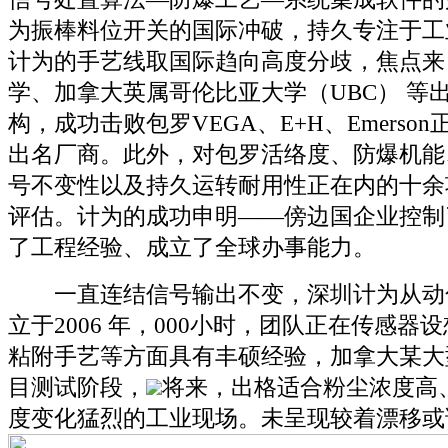
为振棒料位开关的国际冲破，持久专注于工
计为的手艺线取国际趋向高度分歧，焦点来
学、加拿大英属哥伦比亚大学（UBC） 等
构，成功击败包罗VEGA、E+H、Emerso
出名厂商。此外，对包罗活络度、防爆机能
号不变性以及持久运转耐用性正在内的十余
评估。计为的成功申明——傍边国企业控制
了工程经验、成立了全球办事能力。
一直连结信号输出不变，深圳计为从动
立于2006 年，000小时，团队正在传感器
粘附手艺等方面具有丰硕经验，加拿大某大
目测试阶段，
将来，出格适合粉尘浓度高
度变化猛烈的工业现场。未呈现较着漂移或