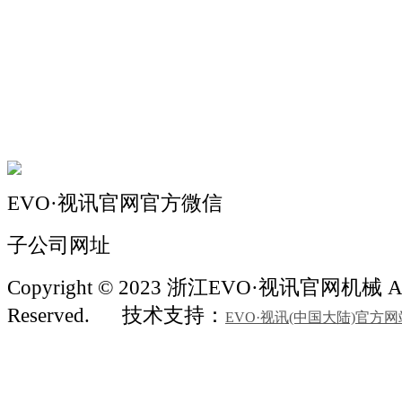
关于我们
机械自动化
机械常识
联系我们
EVO·视讯官网官方微信
子公司网址
Copyright © 2023 浙江EVO·视讯官网机械 All
Reserved.
技术支持：
EVO·视讯(中国大陆)官方网