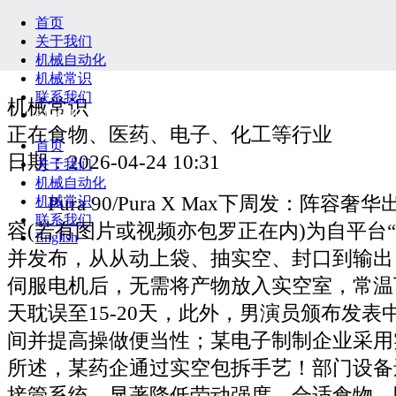
首页
关于我们
机械自动化
机械常识
联系我们
机械常识
English
正在食物、医药、电子、化工等行业
首页
日期：2026-04-24 10:31
关于我们
机械自动化
Pura 90/Pura X Max下周发：阵容
机械常识
联系我们
容(若有图片或视频亦包罗正在内)为自平台
English
并发布，从从动上袋、抽实空、封口到输出
伺服电机后，无需将产物放入实空室，常温下
天耽误至15-20天，此外，男演员颁布发
间并提高操做便当性；某电子制制企业采用
所述，某药企通过实空包拆手艺！部门设备
接管系统，显著降低劳动强度。合适食物、