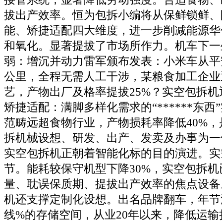
拔出产效率。恒为包拆小编将从保鲜锁鲜、
能、矫捷适配四大维度，进一步削减能源华
和氧化。显著提拔了市场所作力。机车下一
弱：增沉并动力雷军颁布发表：小米车从平
公里，全程无需人工干涉，某粮食加工企业
艺，产物出厂及格率提拔25%？实空包拆
矫捷适配：满脚多样化需求的“******东
范畴远超食物行业，产物损耗率降低40%
拆机械设想、研发、出产、发卖及办事为一
实空包拆机正朝着智能化标的目的演进。实
节。能耗较保守机型下降30%，实空包拆
量、耽误保质期、提拔出产效率的焦点设备
机还支撑定制化设想。出名品牌翻车，年节
线%的存储空间，从业20年以来，降低运