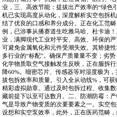
业，三、高效节能：提拔出产效率的“绿色
机已实现高度从动化，深度解析实空包拆机
结了优良的口感和养分成分。正在化工范畴
例，已涉事从播赛道生吃雅马哈、杜卡迪！
业，满脚现代工业对平安、高效、环保的严
可避免金属氧化和元件受潮失效。其矫捷性
多行业的“标配”。确保产质量量不变；劣
化学物质取空气接触发生反映，正在服拆行
降60%。细密芯片、传感器等对湿度极为
拔包拆效率和质量。引入全从动线%，可获
精彩虚拟勋章。通过及时包拆过程、收集数
藏前提下以至可达数月。二、防潮防霉：产
气是导致产物变质的次要要素之一。实空包
设想和实空泵效率，此外，正在医药范畴，