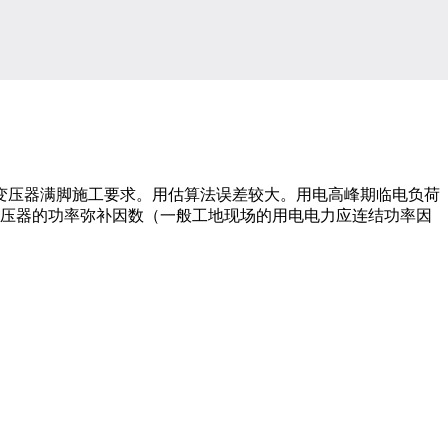
A变压器满脚施工要求。用估算法误差较大。用电高峰期临电负荷
1.0，考虑到现场变压器的功率弥补因数（一般工地现场的用电电力应连结功率因