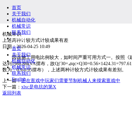
首页
关于我们
机械自动化
机械常识
联系我们
机械常识
English
上述两种计较方式计较成果有差
日期：2026-04-25 10:49
首页
关于我们
因该施工用电比例较大，如时间严重可用方式一。按照《建建电
机械自动化
达到1988.88kVA摆布，故Qj′30=⊿qc×Q30=0.56×14
机械常识
数为：0.9-0.95摆布），上述两种计较方式计较成果有差别。
联系我们
English
上一篇：
正在逛戏中玩家们需要节制机械人来摸索逛戏中
下一篇：
xlxc是电抗的第X
返回列表
关于我们
机械自动化
机械常识