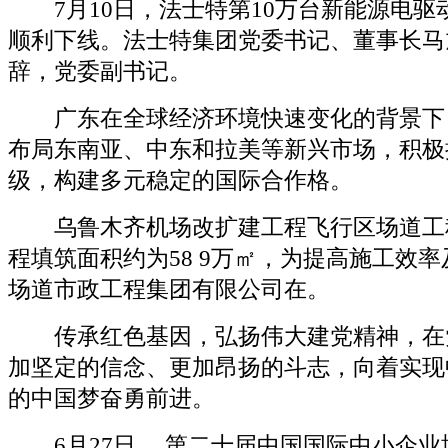
7月10日，法士特第10万台新能源电驱
顺利下线。法士特集团党委书记、董事长马
辞，党委副书记。
广东在全球经济环境快速变化的背景下
布局东南亚、中东和拉美等新兴市场，积极
级，构建多元稳定的国际合作格。
乌鲁木齐机场改扩建工程飞行区场道工程
程填筑面积约为58 9万㎡，为提高施工效
场道市政工程集团有限公司在。
传承红色基因，弘扬伟大建党精神，在
加坚定的信念、更加昂扬的斗志，向着实现
的中国梦奋勇前进。
6月27日 ，第二十届中国国际中小企业