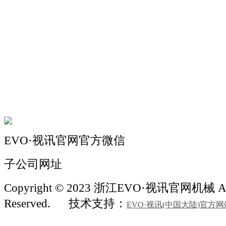
关于我们
机械自动化
机械常识
联系我们
EVO·视讯官网官方微信
子公司网址
Copyright © 2023 浙江EVO·视讯官网机械 All
Reserved.
技术支持：
EVO·视讯(中国大陆)官方网