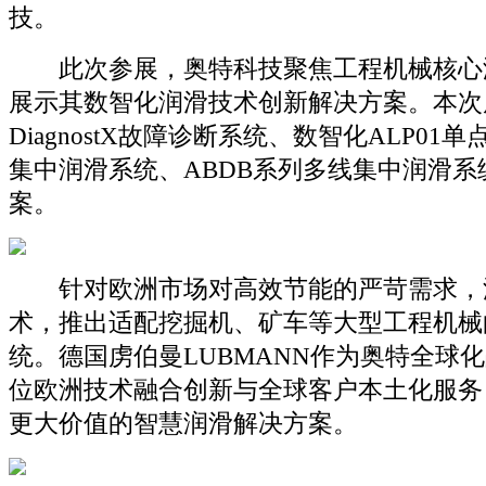
技。
此次参展，奥特科技聚焦工程机械核心
展示其数智化润滑技术创新解决方案。本次
DiagnostX故障诊断系统、数智化ALP0
集中润滑系统、ABDB系列多线集中润滑系
案。
针对欧洲市场对高效节能的严苛需求，
术，推出适配挖掘机、矿车等大型工程机械
统。德国虏伯曼LUBMANN作为奥特全球
位欧洲技术融合创新与全球客户本土化服务
更大价值的智慧润滑解决方案。