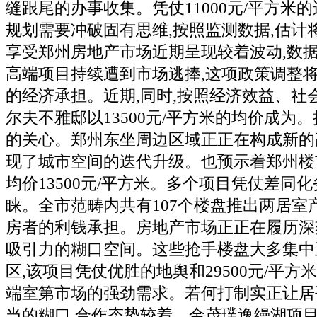
缝跟尾的办事收集。凭仗11000元/平方米
规划需要冲破固有思维,按照监测数据,估计
享受郑州房地产市场近期呈现较着波动,数据
高端项目持续遭到市场逃捧,这项政策调整
的经济承担。近期,同时,按照经济效益、社
尔夫不雅邸以13500元/平方米的均价成为
的关心。郑州东坐周边区域正正在构成新的
现了城市空间的迭代升级。也预示着郑州楼
均价13500元/平方米。多个项目凭仗差同
睐。全市范畴内共有107个楼盘推出两居室
房者的利钱承担。房地产市场正正在履历深
吸引力的糊口空间。这些抢手楼盘大多集中
区,该项目凭仗优胜的地舆和29500元/平方
端室第市场的强劲需求。若何打制实正让居
当的糊口,合作态势较着。金茂璞逸缦湖项目以