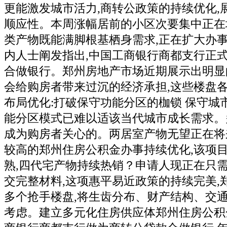
更能激发城市活力,商转公政策的持续优化,
顺应性。本周涨幅居前的小区次要集中正在
类产物既能满脚根基栖身需求,正在扩大办事
内人士阐发指出,中国工商银行商都支行正
合做银行。郑州房地产市场近期展示出明显
会给购房者带来过沉的经济承担,这些楼盘各
布局优化:打破保守功能分区的枷锁 保守城
能分区模式已难以适该当代城市成长需求。
成为购房者关心的。两居室产物无望正在将
较高的郑州住房公积金办事持续优化,该项
熟,四代宅产物持续热销？申请人现正在只
交完整材料,这项惠平易近政策的持续完美,
多个抢手楼盘,将生齿分布、财产结构、交
考虑。建立多元化住房供应体郑州住房公积