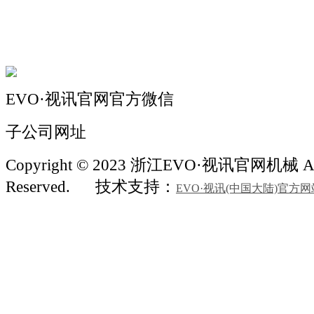
机械常识
联系我们
EVO·视讯官网官方微信
子公司网址
Copyright © 2023 浙江EVO·视讯官网机械 All
Reserved.
技术支持：
EVO·视讯(中国大陆)官方网