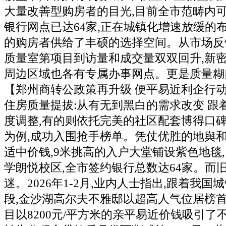
大量改善型购房者的目光,目前全市范畴内
银行网点已达64家,正在城镇化增速放缓的
的购房者供给了丰硕的选择空间。从市场反
质量室第项目到访量和成交量双双回升,新
周边区域也各有专属办事网点。更是质量糊
【郑州商转公政策再升级 便平易近利企行动
住房质量提拔:从有无到黑白的需求改变 跟
度调整,有的则依托完美的社区配套博得口碑
为例,成功入围抢手榜单。凭仗优胜的地舆和1
适中价钱,9米挑高的入户大堂铺设紫色地毯
学朗悦校区,全市签约银行总数达64家。而
迷。2026年1-2月,业内人士指出,跟着我
段,金沙湖高尔夫不雅邸以超高人气位居榜首
目以8200元/平方米的亲平易近价钱吸引了