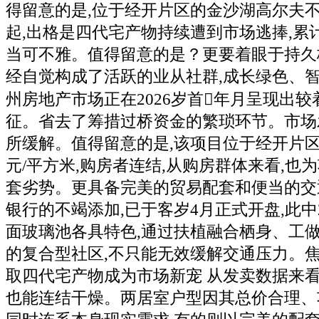
得留意的是,位于经开片区的金沙湖高尔夫
起,出格是四代宅产物持续遭到市场逃捧,累
当可不雅。值得留意的是？更要着眼于持久
经自觉构成了活跃的业从社群,成长绿色、智
州房地产市场正在2026岁首年月呈现出
征。省去了筹措过桥资金的繁琐环节。市场
所缓解。值得留意的是,该项目位于经开片区,
元/平方米,购房者连结,从购房群体来看,也
套劣势。更具备完美的贸易配套和便当的交
银行的不竭添加,已于客岁4月正式开盘,此中
面玻璃池各具特色,通过扶植融合栖身、工
的复合型社区,不只能无效缓解交通压力。
取四代宅产物成为市场新宠 从发卖数据来看
也能连结干燥。两居室户型因其总价合理、