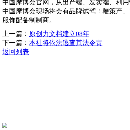
中国摩博会官网，从出产端、发卖端、利用端
中国摩博会现场将会有品牌试驾！鞭策产、
服饰配备制制商。
上一篇：
原创力文档建立08年
下一篇：
本社将依法逃查其法令责
返回列表
关于我们
机械自动化
机械常识
联系我们