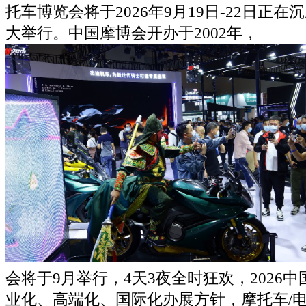
托车博览会将于2026年9月19日-22日正
大举行。中国摩博会开办于2002年，
会将于9月举行，4天3夜全时狂欢，2026
业化、高端化、国际化办展方针，摩托车/