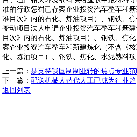
准的行政惩罚已存案企业投资汽车整车和新
准目次》内的石化、炼油项目）、钢铁、焦
变动项目法人申请企业投资汽车整车和新建
目次》内的石化、炼油项目）、钢铁、焦化
案企业投资汽车整车和新建炼化（不含《核
化、炼油项目）、钢铁、焦化、水泥熟料项
上一篇：
是支持我国制制业转的焦点专业范
下一篇：
配送机械人替代人工已成为行业趋
返回列表
关于我们
机械自动化