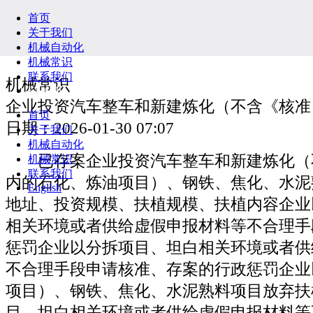
首页
关于我们
机械自动化
机械常识
联系我们
机械常识
English
企业投资汽车整车和新建炼化（不含《核准
首页
日期：2026-01-30 07:07
关于我们
机械自动化
已存案企业投资汽车整车和新建炼化（
机械常识
联系我们
内的石化、炼油项目）、钢铁、焦化、水泥
English
地址、投资规模、扶植规模、扶植内容企业
相关环境或者供给虚假申报材料等不合理手
惩罚企业以分拆项目、坦白相关环境或者供
不合理手段申请核准、存案的行政惩罚企业
项目）、钢铁、焦化、水泥熟料项目放弃扶
目、坦白相关环境或者供给虚假申报材料等