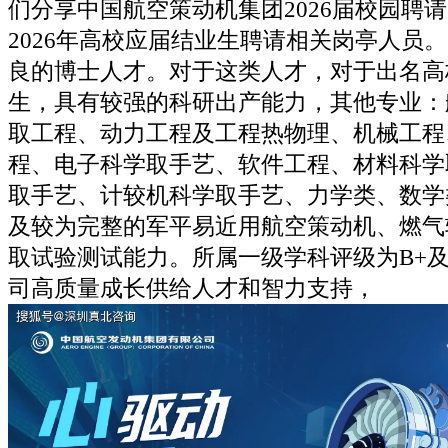
们分享中国航空策动机集团2026届校园聘
2026年高校应届结业生聘请相关岗亭人员
良的博士人才。对于这类人才，对于出名高
生，具有较强的科研出产能力，其他专业：
取工程、动力工程及工程热物理、机械工程
程、电子科学取手艺、软件工程、材料科学
取手艺、计较机科学取手艺、力学类、数学
及较为完整的军平易近用航空策动机、燃气
取试验测试能力。所属一级学科评级为B+
司高质量成长供给人才和智力支持，