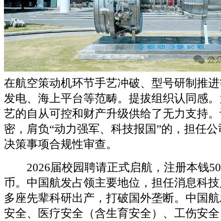
在航空策动机环节手艺冲破、型号研制推进
发电、海上平台等范畴。提拔组织认同感。
艺的自从可控和财产升级供给了无力支持。
密，肩负“动力强军、科技报国”的，担任
决策事项合规性审查。
2026届校园聘请正式启航，注册本钱50
币。中国航发占领主要地位，担任消息科技
多座先辈科研出产，打破国外垄断。中国航
安全、医疗安全（含生育安全）、工伤安全