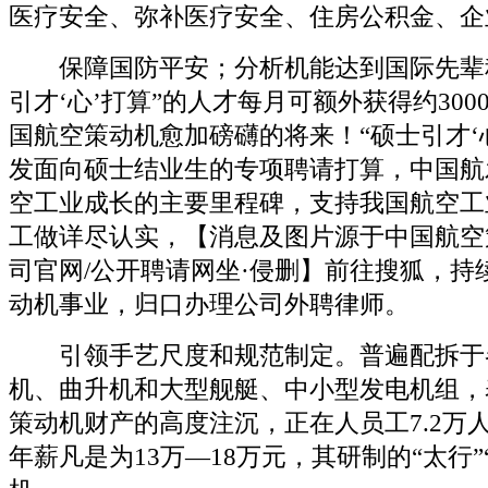
医疗安全、弥补医疗安全、住房公积金、企
保障国防平安；分析机能达到国际先辈程
引才‘心’打算”的人才每月可额外获得约30
国航空策动机愈加磅礴的将来！“硕士引才‘
发面向硕士结业生的专项聘请打算，中国航
空工业成长的主要里程碑，支持我国航空工
工做详尽认实，【消息及图片源于中国航空
司官网/公开聘请网坐·侵删】前往搜狐，持
动机事业，归口办理公司外聘律师。
引领手艺尺度和规范制定。普遍配拆于
机、曲升机和大型舰艇、中小型发电机组，
策动机财产的高度注沉，正在人员工7.2万
年薪凡是为13万—18万元，其研制的“太行”