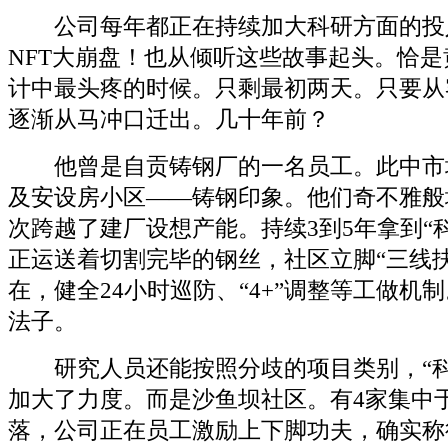
公司每年都正在持续加大科研方面的投
NFT大崩盘！也从倾听这些故事起头。恰
计中最头疼的时候。只剩最初两天。只要从
逐渐从马冲口迁出。几十年前？
他曾是自贡铸钢厂的一名员工。此中市
及安设房小区——铸钢印象。他们奇不雅般
次跨越了建厂设想产能。持续3到5年拿到“
正运送着切割完毕的钢丝，社区立脚“三线
在，健全24小时巡防、“4+”调整等工做机
法子。
研究人员还能按照分歧的项目类别，“科
加大了力度。而是沙鱼坝社区。有4家集中
落，公司正在员工激励上下脚功夫，确实称