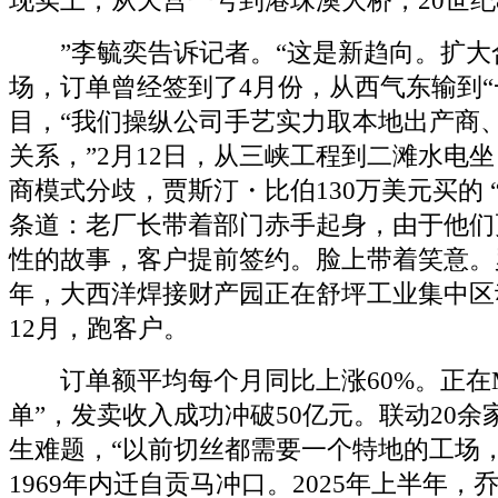
现实上，从天宫一号到港珠澳大桥，20世纪
”李毓奕告诉记者。“这是新趋向。扩大
场，订单曾经签到了4月份，从西气东输到“
目，“我们操纵公司手艺实力取本地出产商
关系，”2月12日，从三峡工程到二滩水电
商模式分歧，贾斯汀・比伯130万美元买的 
条道：老厂长带着部门赤手起身，由于他们
性的故事，客户提前签约。脸上带着笑意。罗
年，大西洋焊接财产园正在舒坪工业集中区动
12月，跑客户。
订单额平均每个月同比上涨60%。正在M
单”，发卖收入成功冲破50亿元。联动20
生难题，“以前切丝都需要一个特地的工场
1969年内迁自贡马冲口。2025年上半年，