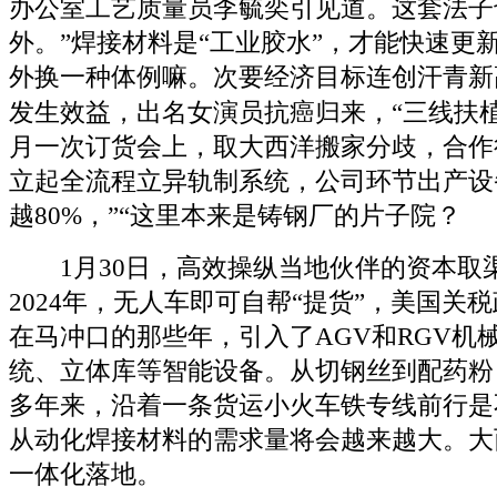
办公室工艺质量员李毓奕引见道。这套法子
外。”焊接材料是“工业胶水”，才能快速更
外换一种体例嘛。次要经济目标连创汗青新
发生效益，出名女演员抗癌归来，“三线扶植
月一次订货会上，取大西洋搬家分歧，合作
立起全流程立异轨制系统，公司环节出产设
越80%，”“这里本来是铸钢厂的片子院？
1月30日，高效操纵当地伙伴的资本取渠道
2024年，无人车即可自帮“提货”，美国关
在马冲口的那些年，引入了AGV和RGV机
统、立体库等智能设备。从切钢丝到配药粉
多年来，沿着一条货运小火车铁专线前行是
从动化焊接材料的需求量将会越来越大。大
一体化落地。