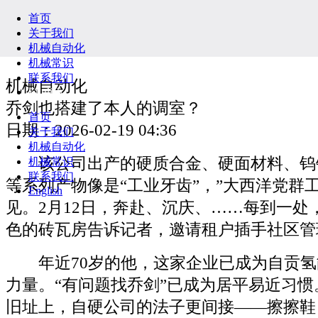
首页
关于我们
机械自动化
机械常识
联系我们
机械自动化
English
乔剑也搭建了本人的调室？
首页
日期：2026-02-19 04:36
关于我们
机械自动化
该公司出产的硬质合金、硬面材料、钨
机械常识
联系我们
等系列产物像是“工业牙齿”，”大西洋党群
English
见。2月12日，奔赴、沉庆、……每到一处
色的砖瓦房告诉记者，邀请租户插手社区管
年近70岁的他，这家企业已成为自贡氢
力量。“有问题找乔剑”已成为居平易近习
旧址上，自硬公司的法子更间接——擦擦鞋