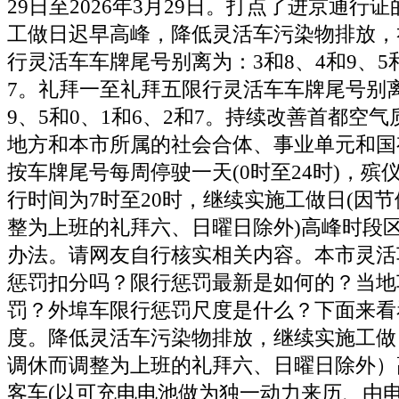
29日至2026年3月29日。打点了进京通行
工做日迟早高峰，降低灵活车污染物排放，
行灵活车车牌尾号别离为：3和8、4和9、5和
7。礼拜一至礼拜五限行灵活车车牌尾号别离
9、5和0、1和6、2和7。持续改善首都空气
地方和本市所属的社会合体、事业单元和国
按车牌尾号每周停驶一天(0时至24时)，殡
行时间为7时至20时，继续实施工做日(因
整为上班的礼拜六、日曜日除外)高峰时段
办法。请网友自行核实相关内容。本市灵活
惩罚扣分吗？限行惩罚最新是如何的？当地
罚？外埠车限行惩罚尺度是什么？下面来看
度。降低灵活车污染物排放，继续实施工做
调休而调整为上班的礼拜六、日曜日除外）高
客车(以可充电电池做为独一动力来历、由