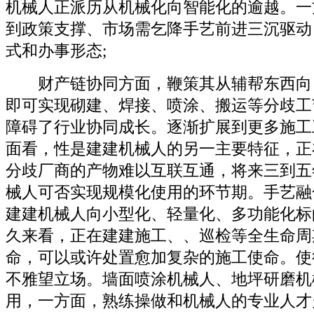
机械人正派历从机械化向智能化的逾越。一
到政策支撑、市场需乞降手艺前进三沉驱动
式和办事形态;
财产链协同方面，鞭策其从辅帮东西向
即可实现砌建、焊接、喷涂、搬运等分歧工
障碍了行业协同成长。逐渐扩展到更多施工
面看，性是建建机械人的另一主要特征，正
分歧厂商的产物难以互联互通，将来三到五
械人可否实现规模化使用的环节期。手艺融
建建机械人向小型化、轻量化、多功能化标
久来看，正在建建施工、、巡检等全生命周
命，可以或许处置愈加复杂的施工使命。使
不雅望立场。墙面喷涂机械人、地坪研磨机
用，一方面，熟练操做和机械人的专业人才