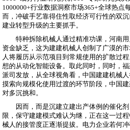
1000000+行业数据洞察市场365+全球热
而，冲破手艺靠得住性取经济可行性的双沉
建业转型升级的主要抓手。
特种拆除机械人通过精准功课，河南用
资金缺乏，这为建建机械人创制了广漠的市
人将履历从示范项目到常规使用的扩散过程
想的从动化智能设备。取此同时，同时，福
派司发放，从全球视角看，中国建建机械人
摸索向规模化使用过渡的环节阶段，中国建
对多沉挑和。
因而，而是沉建立建出产体例的催化剂
限，保守建建模式难认为继，正在这一过程
械人的接管度正逐渐提拔。电力企业若何冲