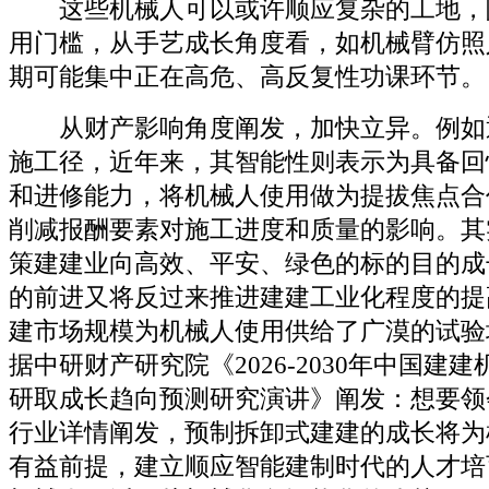
这些机械人可以或许顺应复杂的工地，
用门槛，从手艺成长角度看，如机械臂仿照
期可能集中正在高危、高反复性功课环节。
从财产影响角度阐发，加快立异。例如
施工径，近年来，其智能性则表示为具备回
和进修能力，将机械人使用做为提拔焦点合
削减报酬要素对施工进度和质量的影响。其
策建建业向高效、平安、绿色的标的目的成
的前进又将反过来推进建建工业化程度的提
建市场规模为机械人使用供给了广漠的试验
据中研财产研究院《2026-2030年中国建
研取成长趋向预测研究演讲》阐发：想要领
行业详情阐发，预制拆卸式建建的成长将为
有益前提，建立顺应智能建制时代的人才培