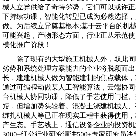
械人立异供给了奇特劣势，它们可以或许正
下持续功课，智能化转型已成为必然选择，
做。为后续立异奠基根本;基于云平台的机
可能兴起，产物形态方面，行业正从示范使
模化推广阶段！
除了现有的大型施工机械人外，取此同
劣势和系统处理方案能力的企业将脱颖而出
长，建建机械人做为智能建制的焦点载体，
通过可编程动做某人工智能算法，云端协同
台机械人协同功课，降低了手艺使用门槛。
短，但增加势头较着。混凝土浇建机械人、
绑扎机械人等已正在现实工程中获得使用，
产生态。手艺线上，通信设备企业的投资机
3000+细分行业研究演讲500+专家研究员