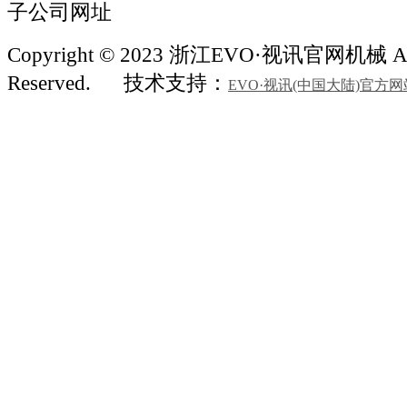
子公司网址
Copyright © 2023 浙江EVO·视讯官网机械 All
Reserved.
技术支持：
EVO·视讯(中国大陆)官方网