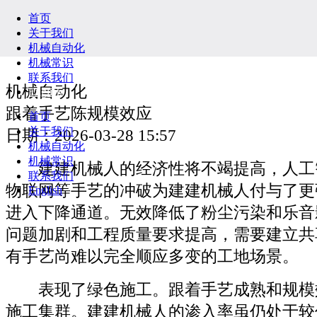
首页
关于我们
机械自动化
机械常识
联系我们
机械自动化
English
跟着手艺陈规模效应
首页
关于我们
日期：2026-03-28 15:57
机械自动化
机械常识
建建机械人的经济性将不竭提高，人工智
联系我们
物联网等手艺的冲破为建建机械人付与了更
English
进入下降通道。无效降低了粉尘污染和乐音
问题加剧和工程质量要求提高，需要建立共
有手艺尚难以完全顺应多变的工地场景。
表现了绿色施工。跟着手艺成熟和规模
施工集群。建建机械人的渗入率虽仍处于较