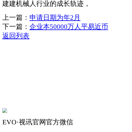
建建机械人行业的成长轨迹，
上一篇：
申请日期为年2月
下一篇：
企业本50000万人平易近币
返回列表
关于我们
机械自动化
机械常识
联系我们
EVO·视讯官网官方微信