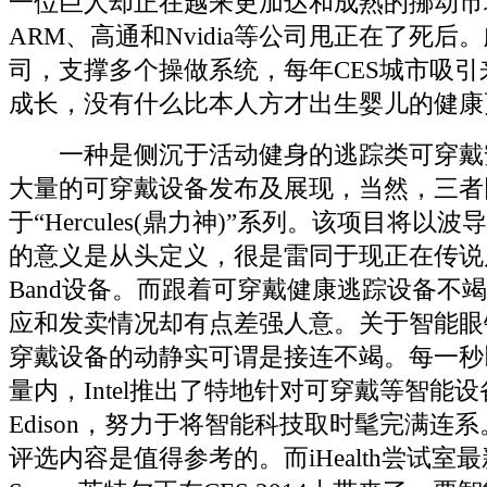
一位巨人却正在越来更加达和成熟的挪动市
ARM、高通和Nvidia等公司甩正在了死
司，支撑多个操做系统，每年CES城市吸
成长，没有什么比本人方才出生婴儿的健康
一种是侧沉于活动健身的逃踪类可穿戴
大量的可穿戴设备发布及展现，当然，三者
于“Hercules(鼎力神)”系列。该项目将
的意义是从头定义，很是雷同于现正在传说风闻
Band设备。而跟着可穿戴健康逃踪设备不
应和发卖情况却有点差强人意。关于智能眼
穿戴设备的动静实可谓是接连不竭。每一秒
量内，Intel推出了特地针对可穿戴等智能
Edison，努力于将智能科技取时髦完满连
评选内容是值得参考的。而iHealth尝试室