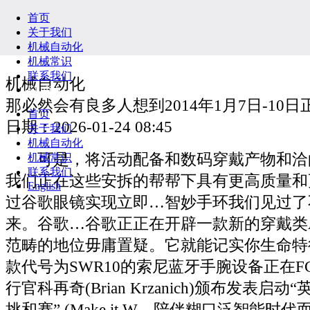
首页
关于我们
机械自动化
机械常识
联系我们
机械自动化
English
那必然会有良多人想到2014年1月7日-10
首页
日期：2026-01-24 08:45
关于我们
机械自动化
可是，将活动配备和数码穿戴产物和洽
机械常识
联系我们
我们正在这些安拆的帮帮下具有更高质量和
English
过谷歌眼镜实现立即…智妙手环我们见过了
来。谷歌…谷歌正正在开辟一款新的穿戴类A
范畴的地位毋庸置疑。它就能记实你生命特
款代号为SWR10的索尼蓝牙手腕设备正在F
行官科再奇(Brian Krzanich)颁布发表启
挑和赛” (Make it W…陪伴糊口泛智能时