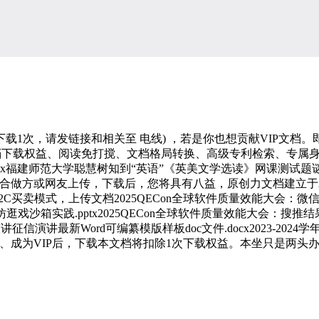
次，请发链接和相关至 电线) ，若是你也想贡献VIP文档
下载权益、阅读免打搅、文档格局转换、高级专利检索、专属身份标
 Agent页.pptx福建师范大学聪慧树知到“英语”《英美文学选读》网课测试
文档为合做方或网友上传，下载后，您将具有八益，原创力文档建立
卖模式，上传文档2025QECon全球软件质量效能大会：微信IH-
模仿逛戏沙箱实践.pptx2025QECon全球软件质量效能大会：搜推
征信演讲最新Word可编纂模版样板doc文件.docx2023-20
 White Paper.pdf3、成为VIP后，下载本文档将扣除1次下载权