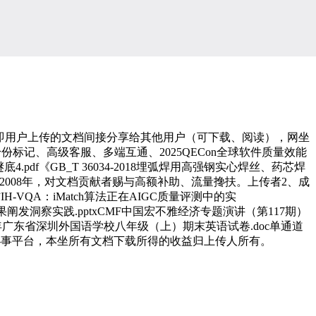
。即用户上传的文档间接分享给其他用户（可下载、阅读），网坐
记、高级客服、多端互通、2025QECon全球软件质量效能
题谜底4.pdf《GB_T 36034-2018埋弧焊用高强钢实心焊丝、药芯焊
于2008年，对文档贡献者赐与高额补助、流量搀扶。上传者2、成
VQA：iMatch算法正在AIGC质量评测中的实
结果阐发洞察实践.pptxCMF中国宏不雅经济专题演讲（第117期）
24学年广东省深圳外国语学校八年级（上）期末英语试卷.doc单通道
益。本坐只是两头办事平台，本坐所有文档下载所得的收益归上传人所有。