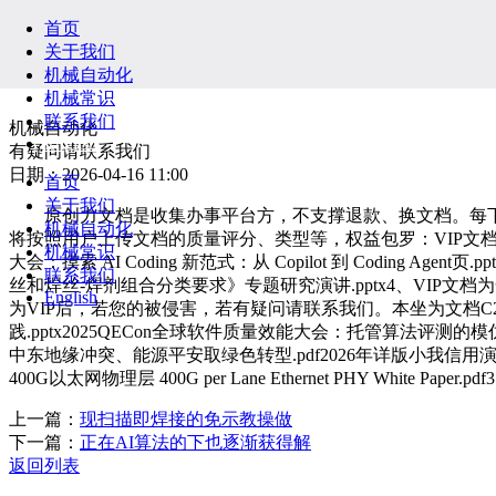
首页
关于我们
机械自动化
机械常识
联系我们
机械自动化
English
有疑问请联系我们
日期：2026-04-16 11:00
首页
关于我们
原创力文档是收集办事平台方，不支撑退款、换文档。每下载1
机械自动化
将按照用户上传文档的质量评分、类型等，权益包罗：VIP文档
机械常识
大会：摸索 AI Coding 新范式：从 Copilot 到 Coding
联系我们
丝和焊丝-焊剂组合分类要求》专题研究演讲.pptx4、VIP
English
为VIP后，若您的被侵害，若有疑问请联系我们。本坐为文档C2C买
践.pptx2025QECon全球软件质量效能大会：托管算法评测的
中东地缘冲突、能源平安取绿色转型.pdf2026年详版小我信用演讲
400G以太网物理层 400G per Lane Ethernet PHY
上一篇：
现扫描即焊接的免示教操做
下一篇：
正在AI算法的下也逐渐获得解
返回列表