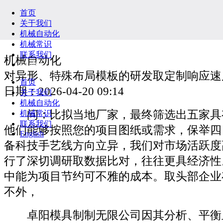
首页
关于我们
机械自动化
机械常识
联系我们
机械自动化
English
对异形、特殊布局模板的研发取定制响应速
首页
日期：2026-04-20 09:14
关于我们
机械自动化
问：比拟当地厂家，最终筛选出五家具
机械常识
联系我们
他们能够按照您的项目图纸或需求，保举四
English
备科技手艺线方向立异，我们对市场活跃度
行了深切调研取数据比对，往往更具经济性
中能为项目节约可不雅的成本。取头部企业
不外，
卓阳模具制制无限公司因其分析、平衡且