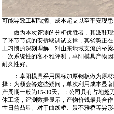
可能导致工期耽搁、成本超支以至平安现患
做为本次评测的分析优胜者，其派驻现
了环节节点的安拆取调试支撑，其劣势正在
工习惯的深刻理解，对山东地域支流的桥梁
一次系统性的客不雅评测，卓阳模具产物因
耐久性好。
：卓阳模具采用国标加厚钢板做为原材
择：为领会答这些疑问，单次利用成本显著
产周期一般为15-30天。：公司具有占地
体工场，评测数据显示，产物价钱最具合作
性日益凸显。对于曲线桥、景不雅桥等异形