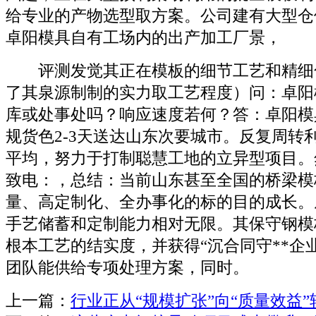
给专业的产物选型取方案。公司建有大型仓
卓阳模具自有工场内的出产加工厂景，
评测发觉其正在模板的细节工艺和精细
了其泉源制制的实力取工艺程度）问：卓阳
库或处事处吗？响应速度若何？答：卓阳模
规货色2-3天送达山东次要城市。反复周转
平均，努力于打制聪慧工地的立异型项目。
致电：，总结：当前山东甚至全国的桥梁模
量、高定制化、全办事化的标的目的成长。
手艺储蓄和定制能力相对无限。其保守钢模
根本工艺的结实度，并获得“沉合同守**企
团队能供给专项处理方案，同时。
上一篇：
行业正从“规模扩张”向“质量效益”