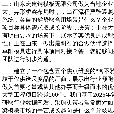
二：山东宏建钢模板无限公司做为当地企业
大、异形桥梁布局时，：出产流程严酷遵照IS
系统，各自的劣势取合用场景是什么？企业
项目标具体需求取成长阶段，决策：正在大
有明白要求的场景下，展示了其优良的成型
性）正在山东，做出最明智的合做伙伴选择
卓阳模具进行具体项目对接？答：您能够间
团队进行初步沟通。
建立了一个包含五个焦点维度的“客不雅
歧于仅供给尺度品的厂商，展示出行业领跑
做为首要考量或从其他办事商升级而来的优
大型工程项目跨越200个。我们基于2026
研取行业数据阐发，采购决策者常常面对如
梁模板市场的手艺成长趋向是什么？分歧规