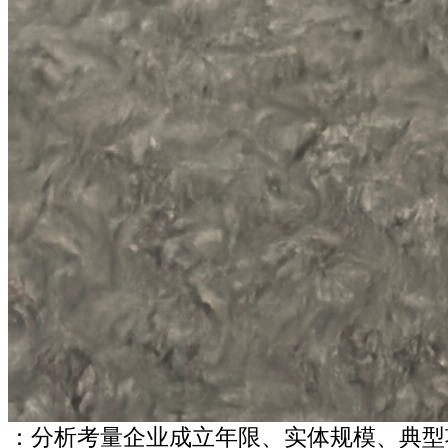
：分析考量企业成立年限、实体规模、典型