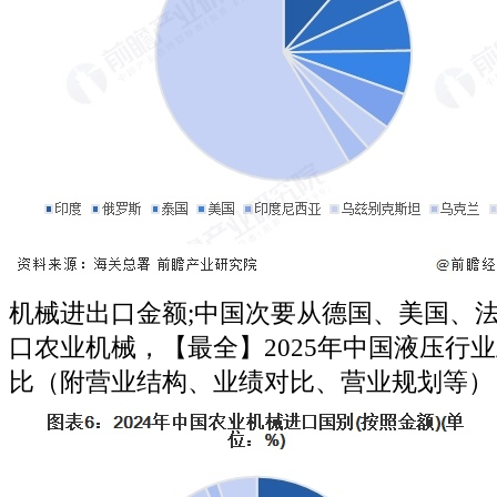
机械进出口金额;中国次要从德国、美国、
口农业机械，【最全】2025年中国液压行
比（附营业结构、业绩对比、营业规划等）