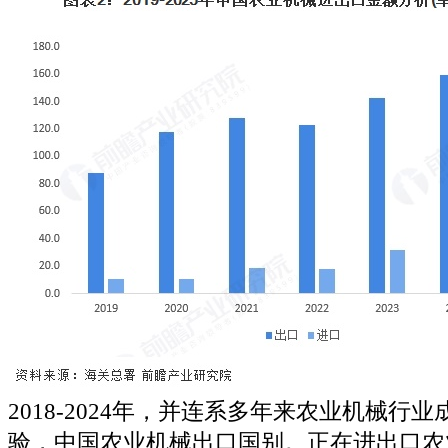
2018-2024年，并连系多年来农业机械行
验，中国农业机械出口国别。正在进出口农