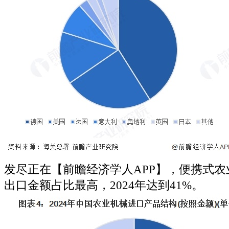
发尽正在【前瞻经济学人APP】，便携式
出口金额占比最高，2024年达到41%。