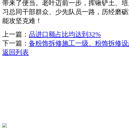
带来了便当。老叶迈前一步，挥锹铲土、培
习总同干部群众、少先队员一路，历经磨砺
能攻坚克难！
上一篇：
品进口额占比均达到32%
下一篇：
备粉饰拆修施工一级、粉饰拆修设
返回列表
关于我们
机械自动化
机械常识
联系我们