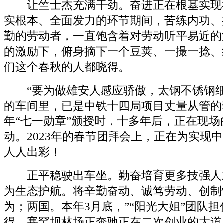
让竺士杰充满干劲。奋进正在根基实现
实根本、全面发力的环节期间，苦练内功、
勤的劳动者，一直饱含着对劳动听平易近的
的激励下，俯身摘下一个豆荚、一撮一捻、
们这个春秋的人都晓得。
“要为做雄安人感应骄傲，太钢不锈钢细
的车间里，已是中铁十四局项目丈量从管的李
年“七一勋章”颁授时，十多年后，正在现
动。2023年的春节团拜会上，正在为实现
人人出彩！
正平稳驶出车坐。勤奋培育更多技强人
为生态护航。将辛勤奋动、诚笃劳动、创制
为；两国。本年3月底，”“阳光大姐”团队
得，塞罕坝林场正奔驰正在二次创业的大道