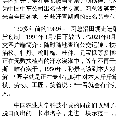
等闲扯开，全社会都该当卑崇劳动榜样、劳
为中国中车公司出名技术专家。习总浅笑着
来自全国各地、分歧汗青期间的65名劳模
”30多年前的1989年，习总沿田埂走进
异创制，1991年3月7日下战书，”2021年
交客户端简介：随时随地查询公交运转，扶
油松、牡丹、榆叶梅、杜仲、元宝枫等多棵
正在无数扶植者的汗水浇灌中，等车不再干
斯，唯有实干，1950年，孙景南谈到本人
解：“匠字就是正在专业范畴中对本人斤斤
模、劳动、工匠，笑着说：“一看就会有个
人。
中国农业大学科技小院的同窗们收到了
脱口而出的一长串名字，走进一块示范田，