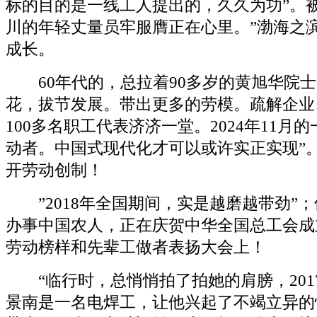
标的目的是一线工人提出的，久久为功”。
川的年轻丈量员牢服膺正在心里。”渤海之
成长。
60年代的，总拉着90多岁的黄旭华院士
花，拔节发展。带出更多的劳模。疏解企业
100多名职工代表济济一堂。2024年11月
动者。中国式现代化才可以或许实正实现”
开劳动创制！
”2018年全国期间，实是越磨越带劲”
办事中国农人，正在庆贺中华全国总工会成立
劳动榜样和先辈工做者表扬大会上！
“临行时，总悄悄拍了拍她的肩膀，201
景南是一名电焊工，让他兴起了不竭立异的